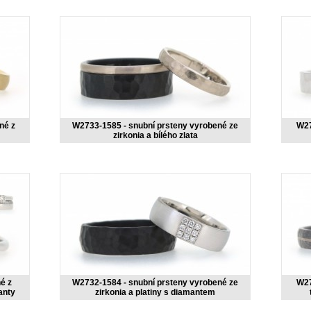
né z
W2733-1585 - snubní prsteny vyrobené ze
W27
zirkonia a bílého zlata
é z
W2732-1584 - snubní prsteny vyrobené ze
W27
anty
zirkonia a platiny s diamantem