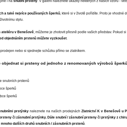
jiné i na
snubní prsteny
. V galerii naleznete ukázky některých z našich vzorů - vě
ích a také nejvíce používaných šperků
, které si v životě pořídíte. Proto je vhodné 
ivotnímu stylu.
 ateliéru v Benešově
, můžeme je zhotovit přesně podle vašich představ. Pokud si
ed objednáním prstenů můžete vyzkoušet
.
h prodejen nebo si sjednejte schůzku přímo se zlatníkem.
je objednat si prsteny od jednoho z renomovaných výrobců šperků
e snubních prstenů
obce šperků
obce šperků
snubními prstýnky
naleznete na našich prodejnách
Zlatnictví K v Benešově u 
rsteny či zásnubní prstýnky. Dále snubní / zásnubní prsteny či prstýnky z chirur
a mnoho dalších druhů snubních / zásnubních prstenů
.