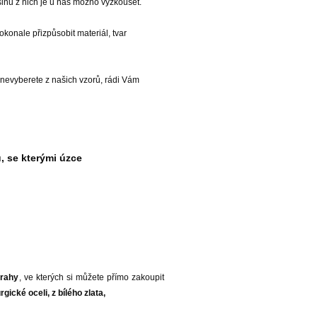
tšinu z nich je u nás možno vyzkoušet.
dokonale přizpůsobit materiál, tvar
 nevyberete z našich vzorů, rádi Vám
, se kterými úzce
Prahy
, ve kterých si můžete přímo zakoupit
gické oceli, z bílého zlata,