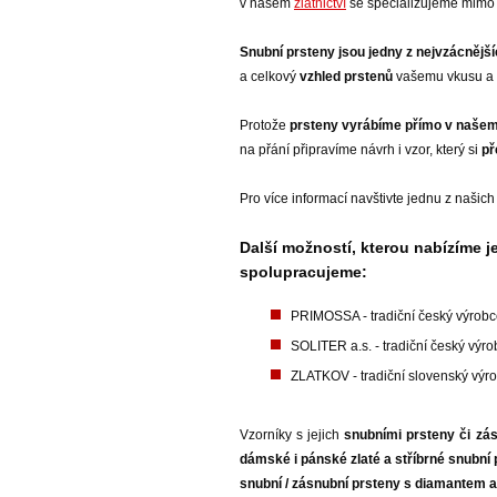
v našem
zlatnictví
se specializujeme mimo 
Snubní prsteny jsou jedny z nejvzácnějš
a celkový
vzhled prstenů
vašemu vkusu a ž
Protože
prsteny vyrábíme přímo v našem
na přání připravíme návrh i vzor, který si
př
Pro více informací navštivte jednu z našic
Další možností, kterou nabízíme 
spolupracujeme:
PRIMOSSA - tradiční český výrobc
SOLITER a.s. - tradiční český výr
ZLATKOV - tradiční slovenský výr
Vzorníky s jejich
snubními prsteny či zá
dámské i pánské zlaté a stříbrné snubní p
snubní / zásnubní prsteny s diamantem 