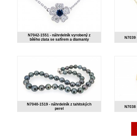
N7042-1551 - náhrdelník vyrobený z
N7039 -
bílého zlata se safírem a diamanty
N7040-1519 - náhrdelník z tahitských
N7038 -
perel